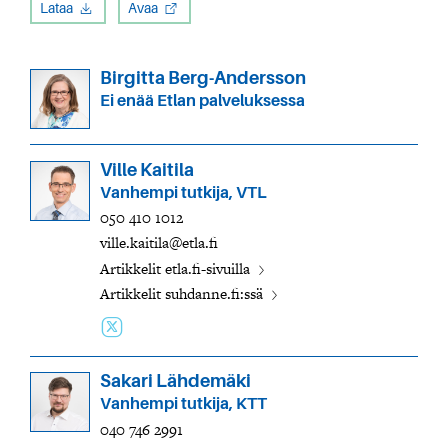
Lataa
Avaa
Birgitta Berg-Andersson
Ei enää Etlan palveluksessa
Ville Kaitila
Vanhempi tutkija, VTL
050 410 1012
ville.kaitila@etla.fi
Artikkelit etla.fi-sivuilla
Artikkelit suhdanne.fi:ssä
Sakari Lähdemäki
Vanhempi tutkija, KTT
040 746 2991