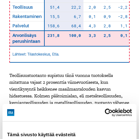
51,4
22,2
2,0
2,5
-2,2
Teollisuus
15,5
6,7
0,1
0,9
-2,8
-
Rakentaminen
158,6
68,4
4,3
2,8
1,1
Palvelut
231,8
100,0
3,3
2,5
0,1
Arvonlisäys
perushintaan
Lähteet: Tilastokeskus, Etla.
Teollisuustuotanto supistuu tänä vuonna tuotoksella
mitattuna vajaat 2 prosenttia viimevuotisesta, kun
vientikysyntä heikkenee maailmantalouden kasvun
hidastuessa. Kolmen päätoimialan, eli metsäteollisuuden,
kemianteollisuuden ja metalliteollisuuden, tuotanto vähenee
suurin piirtein saman verran. Lähes kaikkien alatoimialojen
ja muiden pienempien toimialojen tuotanto jää
ennusteemme mukaan edellisvuotista pienemmäksi.
Vuonna 2024 teollisuuden tuotos kääntyy noin kolmen
Tämä sivusto käyttää evästeitä
prosentin kasvuun maailmantalouden piristyessä.