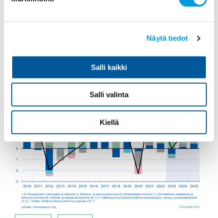
vuonna haasteena monilla aloilla on kuluttajien heikentynyt
ostovoima ja talouskasvun hidastumisen vaikutus yritysten
väliseen kysyntään. Kaupanala ja kuljetus supistuvat
edelleen hieman tänä vuonna, ja muut toimialat ovat
Näytä tiedot
pienessä kasvussa. Kehitys vahvistuu laajasti ottaen vasta
ensi vuonna kysynnän palautuessa.
Salli kaikki
Salli valinta
Kiellä