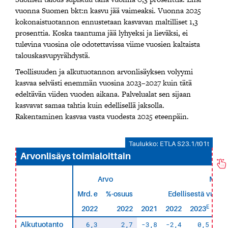
vuonna Suomen bkt:n kasvu jää vaimeaksi. Vuonna 2025
kokonaistuotannon ennustetaan kasvavan maltilliset 1,3
prosenttia. Koska taantuma jää lyhyeksi ja lieväksi, ei
tulevina vuosina ole odotettavissa viime vuosien kaltaista
talouskasvupyrähdystä.
Teollisuuden ja alkutuotannon arvonlisäyksen volyymi
kasvaa selvästi enemmän vuosina 2023–2027 kuin tätä
edeltävän viiden vuoden aikana. Palvelualat sen sijaan
kasvavat samaa tahtia kuin edellisellä jaksolla.
Rakentaminen kasvaa vasta vuodesta 2025 eteenpäin.
Taulukko: ETLA S23.1/t01t
Arvonlisäys toimialoittain
Arvo
Määrä
Mrd. e
%-osuus
Edellisestä vuode
E
2022
2022
2021
2022
2023
20
6,3
2,7
-3,8
-2,4
0,5
Alkutuotanto