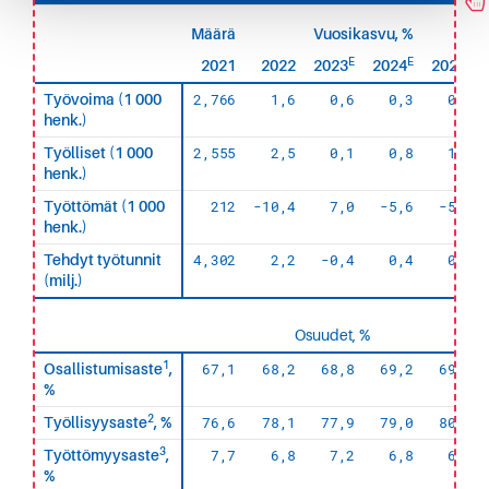
Määrä
Vuosikasvu, %
E
E
E
2021
2022
2023
2024
2025
2,766
1,6
0,6
0,3
0,5
Työvoima (1 000
henk.)
2,555
2,5
0,1
0,8
1,0
Työlliset (1 000
henk.)
212
-10,4
7,0
-5,6
-5,5
Työttömät (1 000
henk.)
4,302
2,2
-0,4
0,4
0,5
Tehdyt työtunnit
(milj.)
Osuudet, %
1
67,1
68,2
68,8
69,2
69,6
Osallistumisaste
,
%
2
76,6
78,1
77,9
79,0
80,0
Työllisyysaste
, %
3
7,7
6,8
7,2
6,8
6,4
Työttömyysaste
,
%