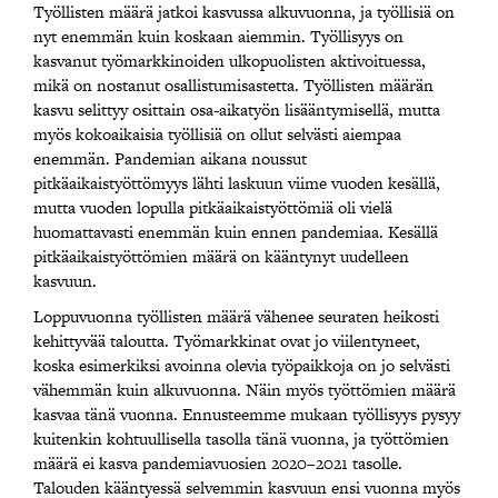
Työllisten määrä jatkoi kasvussa alkuvuonna, ja työllisiä on
nyt enemmän kuin koskaan aiemmin. Työllisyys on
kasvanut työmarkkinoiden ulkopuolisten aktivoituessa,
mikä on nostanut osallistumisastetta. Työllisten määrän
kasvu selittyy osittain osa-aikatyön lisääntymisellä, mutta
myös kokoaikaisia työllisiä on ollut selvästi aiempaa
enemmän. Pandemian aikana noussut
pitkäaikaistyöttömyys lähti laskuun viime vuoden kesällä,
mutta vuoden lopulla pitkäaikaistyöttömiä oli vielä
huomattavasti enemmän kuin ennen pandemiaa. Kesällä
pitkäaikaistyöttömien määrä on kääntynyt uudelleen
kasvuun.
Loppuvuonna työllisten määrä vähenee seuraten heikosti
kehittyvää taloutta. Työmarkkinat ovat jo viilentyneet,
koska esimerkiksi avoinna olevia työpaikkoja on jo selvästi
vähemmän kuin alkuvuonna. Näin myös työttömien määrä
kasvaa tänä vuonna. Ennusteemme mukaan työllisyys pysyy
kuitenkin kohtuullisella tasolla tänä vuonna, ja työttömien
määrä ei kasva pandemiavuosien 2020–2021 tasolle.
Talouden kääntyessä selvemmin kasvuun ensi vuonna myös