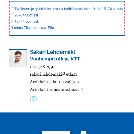
1
Työllisten ja työttömien osuus työikäisestä väestöstä (15–74-vuotiaat).
2
20–64-vuotiaat.
3
15–74-vuotiaat.
Lähde: Tilastokeskus, Etla.
Sakari Lähdemäki
Vanhempi tutkija, KTT
040 746 2991
sakari.lahdemaki@etla.fi
Artikkelit etla.fi-sivuilla
Artikkelit suhdanne.fi:ssä