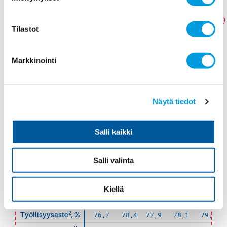
Työvoimatase
Tilastot
Määrä
Vuosimuutos, %
E
E
2021
2022
2023
2024
2025
Markkinointi
2766
1,6
0,8
0,2
1,5
Työvoima (1 000
henk.)
2555
2,5
0,3
0,0
2,0
Työlliset (1 000
henk.)
Näytä tiedot
212
-10,4
7,4
3,2
-5,8
Työttömät (1 000
henk.)
Salli kaikki
4211
2,6
-0,5
-0,2
0,4
Tehdyt työtunnit
(milj.)
Salli valinta
Osuudet, %
Kiellä
1
67,1
68,2
68,6
68,8
69,9
Osallistumisaste
,
%
2
76,7
78,4
77,9
78,1
79,2
Työllisyysaste
, %