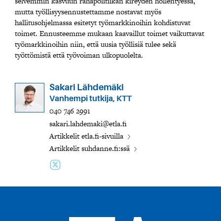
selvemmin kasvuun rahapolitiikan kireyden höllentyessä,
mutta työllisyysennustettamme nostavat myös
hallitusohjelmassa esitetyt työmarkkinoihin kohdistuvat
toimet. Ennusteemme mukaan kaavaillut toimet vaikuttavat
työmarkkinoihin niin, että uusia työllisiä tulee sekä
työttömistä että työvoiman ulkopuolelta.
Sakari Lähdemäki
Vanhempi tutkija, KTT
040 746 2991
sakari.lahdemaki@etla.fi
Artikkelit etla.fi-sivuilla
Artikkelit suhdanne.fi:ssä