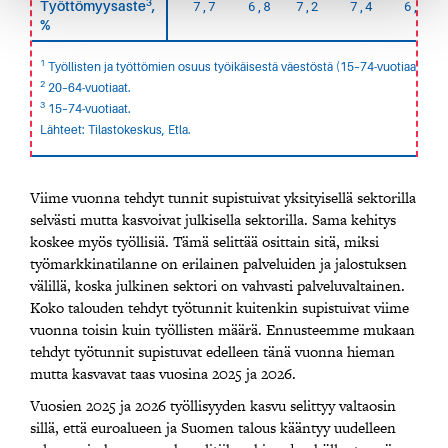
3
7,7
6,8
7,2
7,4
6,9
Työttömyysaste
,
%
1
Työllisten ja työttömien osuus työikäisestä väestöstä (15–74-vuotiaat).
2
20–64-vuotiaat.
3
15–74-vuotiaat.
Lähteet: Tilastokeskus, Etla.
Viime vuonna tehdyt tunnit supistuivat yksityisellä sektorilla
selvästi mutta kasvoivat julkisella sektorilla. Sama kehitys
koskee myös työllisiä. Tämä selittää osittain sitä, miksi
työmarkkinatilanne on erilainen palveluiden ja jalostuksen
välillä, koska julkinen sektori on vahvasti palveluvaltainen.
Koko talouden tehdyt työtunnit kuitenkin supistuivat viime
vuonna toisin kuin työllisten määrä. Ennusteemme mukaan
tehdyt työtunnit supistuvat edelleen tänä vuonna hieman
mutta kasvavat taas vuosina 2025 ja 2026.
Vuosien 2025 ja 2026 työllisyyden kasvu selittyy valtaosin
sillä, että euroalueen ja Suomen talous kääntyy uudelleen