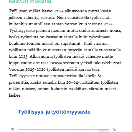
kasvun mukana.
Työllisten määrä kasvoi 2023 alkuvuonna mutta kesän
jälkeen vähentyi selvästi. Näin vuositasolla työllisiä oli
kuitenkin suunnilleen saman verran kuin vuonna 2022.
Työllisyysaste pieneni hieman mutta osallistumisaste nousi,
koska työvoima on kasvanut samalla kuin työvoimaan
kuulumattomien määrä on supistunut. Tänä vuonna
työllisten määrän ennustetaan pysyvän samalla vuositasolla
kuin 2023. Alkuvuonna työllisten määrä vähenee mutta
loppu vuonna se taas kasvaa seuraten yleistä talouskehitystä.
Vuosina 2025–2026 työllisten määrä kasvaa taas.
Työllisyysaste nousee ennusteperiodilla lähelle 80
prosenttia, koska samalla kun 20–64-vuotiaitten työllisten
määrä nousee, saman kohortin työikäisen väestön määrä
laskee.