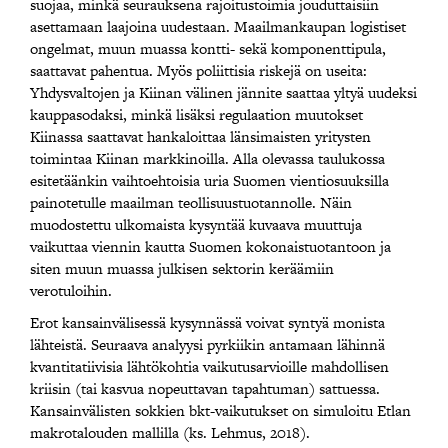
suojaa, minkä seurauksena rajoitustoimia jouduttaisiin
asettamaan laajoina uudestaan. Maailmankaupan logistiset
ongelmat, muun muassa kontti- sekä komponenttipula,
saattavat pahentua. Myös poliittisia riskejä on useita:
Yhdysvaltojen ja Kiinan välinen jännite saattaa yltyä uudeksi
kauppasodaksi, minkä lisäksi regulaation muutokset
Kiinassa saattavat hankaloittaa länsimaisten yritysten
toimintaa Kiinan markkinoilla. Alla olevassa taulukossa
esitetäänkin vaihtoehtoisia uria Suomen vientiosuuksilla
painotetulle maailman teollisuustuotannolle. Näin
muodostettu ulkomaista kysyntää kuvaava muuttuja
vaikuttaa viennin kautta Suomen kokonaistuotantoon ja
siten muun muassa julkisen sektorin keräämiin
verotuloihin.
Erot kansainvälisessä kysynnässä voivat syntyä monista
lähteistä. Seuraava analyysi pyrkiikin antamaan lähinnä
kvantitatiivisia lähtökohtia vaikutusarvioille mahdollisen
kriisin (tai kasvua nopeuttavan tapahtuman) sattuessa.
Kansainvälisten sokkien bkt-vaikutukset on simuloitu Etlan
makrotalouden mallilla (ks. Lehmus, 2018).