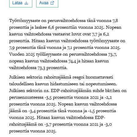
Lataa
Avaa
Työttömyysaste on perusvaihtoehdossa tänä vuonna 7,8
prosenttia ja laskee 6,6 prosenttiin vuonna 2025. Nopean
kasvun vaihtoehdossa vastaavat luvut ovat 7,7 ja 6,2
prosenttia. Hitaan kasvun vaihtoehdossa työttömyysaste on
7,9 prosenttia tänä vuonna ja 7,1 prosenttia vuonna 2025.
Vuoden 2025 työllisyysaste on perusvaihtoehdossa 73,7,
nopean kasvun vaihtoehdossa 74,4 ja hitaan kasvun
vaihtoehdossa 73,3 prosenttia.
Julkisen sektorin rahoitusjäämä reagoi huomattavasti
taloudellisen kasvun hidastumiseen tai nopeutumiseen.
Julkisen sektorin ns. EDP-rahoitusjäämän suhde bkt:hen on
perusennusteessa -3,5 prosenttia vuonna 2021 ja -2,2
prosenttia vuonna 2025. Nopean kasvun vaihtoehdossa
jäämä on -3,4 prosenttia tänä vuonna ja -1,5 prosenttia
vuonna 2025. Hitaan kasvun vaihtoehdossa EDP-
rahoitusjäämä on -3,7 prosenttia vuonna 2021 ja -3,0
prosenttia vuonna 2025.