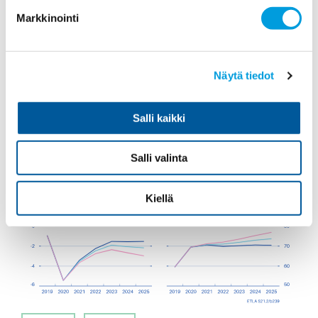
Oletetaan myös, että huonompi tai parempi kehitysura ei
vaikuta kotitalouksien säästämisasteeseen.
Markkinointi
Näytä tiedot
Salli kaikki
Salli valinta
Kiellä