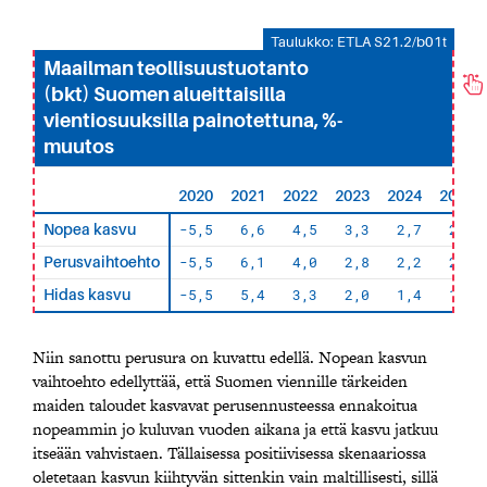
Taulukko: ETLA S21.2/b01t
Maailman teollisuustuotanto
(bkt) Suomen alueittaisilla
vientiosuuksilla painotettuna, %-
muutos
2020
2021
2022
2023
2024
2025
-5,5
6,6
4,5
3,3
2,7
2,5
Nopea kasvu
-5,5
6,1
4,0
2,8
2,2
2,0
Perusvaihtoehto
-5,5
5,4
3,3
2,0
1,4
1,3
Hidas kasvu
Niin sanottu perusura on kuvattu edellä. Nopean kasvun
vaihtoehto edellyttää, että Suomen viennille tärkeiden
maiden taloudet kasvavat perusennusteessa ennakoitua
nopeammin jo kuluvan vuoden aikana ja että kasvu jatkuu
itseään vahvistaen. Tällaisessa positiivisessa skenaariossa
oletetaan kasvun kiihtyvän sittenkin vain maltillisesti, sillä