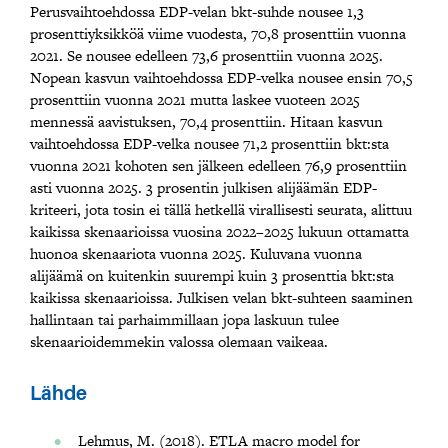
Perusvaihtoehdossa EDP-velan bkt-suhde nousee 1,3
prosenttiyksikköä viime vuodesta, 70,8 prosenttiin vuonna
2021. Se nousee edelleen 73,6 prosenttiin vuonna 2025.
Nopean kasvun vaihtoehdossa EDP-velka nousee ensin 70,5
prosenttiin vuonna 2021 mutta laskee vuoteen 2025
mennessä aavistuksen, 70,4 prosenttiin. Hitaan kasvun
vaihtoehdossa EDP-velka nousee 71,2 prosenttiin bkt:sta
vuonna 2021 kohoten sen jälkeen edelleen 76,9 prosenttiin
asti vuonna 2025. 3 prosentin julkisen alijäämän EDP-
kriteeri, jota tosin ei tällä hetkellä virallisesti seurata, alittuu
kaikissa skenaarioissa vuosina 2022–2025 lukuun ottamatta
huonoa skenaariota vuonna 2025. Kuluvana vuonna
alijäämä on kuitenkin suurempi kuin 3 prosenttia bkt:sta
kaikissa skenaarioissa. Julkisen velan bkt-suhteen saaminen
hallintaan tai parhaimmillaan jopa laskuun tulee
skenaarioidemmekin valossa olemaan vaikeaa.
Lähde
Lehmus, M. (2018). ETLA macro model for