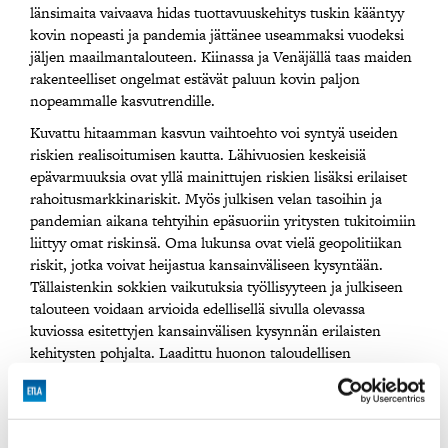
länsimaita vaivaava hidas tuottavuuskehitys tuskin kääntyy
kovin nopeasti ja pandemia jättänee useammaksi vuodeksi
jäljen maailmantalouteen. Kiinassa ja Venäjällä taas maiden
rakenteelliset ongelmat estävät paluun kovin paljon
nopeammalle kasvutrendille.
Kuvattu hitaamman kasvun vaihtoehto voi syntyä useiden
riskien realisoitumisen kautta. Lähivuosien keskeisiä
epävarmuuksia ovat yllä mainittujen riskien lisäksi erilaiset
rahoitusmarkkinariskit. Myös julkisen velan tasoihin ja
pandemian aikana tehtyihin epäsuoriin yritysten tukitoimiin
liittyy omat riskinsä. Oma lukunsa ovat vielä geopolitiikan
riskit, jotka voivat heijastua kansainväliseen kysyntään.
Tällaistenkin sokkien vaikutuksia työllisyyteen ja julkiseen
talouteen voidaan arvioida edellisellä sivulla olevassa
kuviossa esitettyjen kansainvälisen kysynnän erilaisten
kehitysten pohjalta. Laadittu huonon taloudellisen
kehityksen skenaario kuvaa melko lievän kriisin, ja siksi sitä
kutsutaankin taulukossa hitaan kasvun uraksi. Paljon
suurempikin kriisi on mahdollinen.