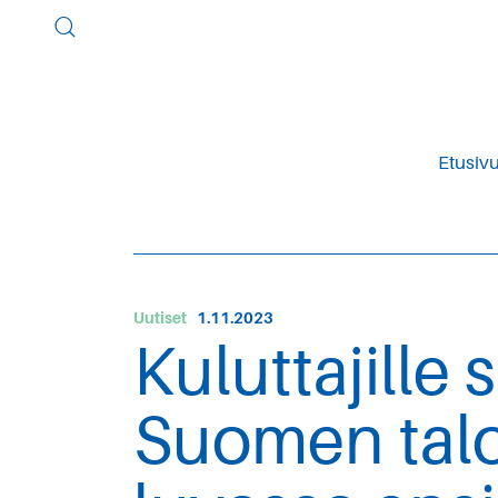
Etusiv
Uutiset
1.11.2023
Kuluttajille
Suomen talo