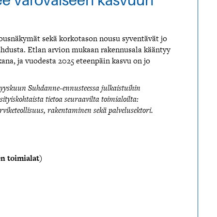
e varovaiseen kasvuun
lousnäkymät sekä korkotason nousu syventävät jo
ahdusta. Etlan arvion mukaan rakennusala kääntyy
ana, ja vuodesta 2025 eteenpäin kasvu on jo
yyskuun Suhdanne-ennusteessa julkaistuihin
ityiskohtaista tietoa seuraavilta toimialoilta:
arviketeollisuus, rakentaminen sekä palvelusektori.
n toimialat)