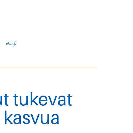
etla.fi
ut tukevat
a kasvua