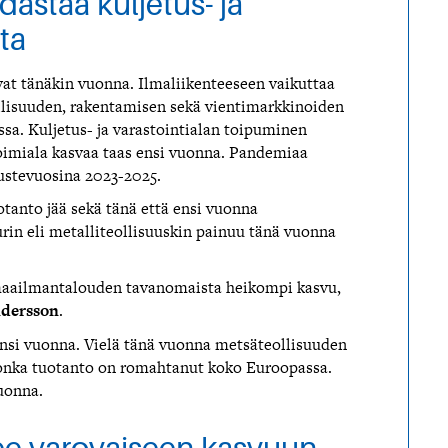
dastaa kuljetus- ja
ta
vat tänäkin vuonna. Ilmaliikenteeseen vaikuttaa
eollisuuden, rakentamisen sekä vientimarkkinoiden
sa. Kuljetus- ja varastointialan toipuminen
toimiala kasvaa taas ensi vuonna. Pandemiaa
nustevuosina 2023-2025.
otanto jää sekä tänä että ensi vuonna
rin eli metalliteollisuuskin painuu tänä vuonna
 maailmantalouden tavanomaista heikompi kasvu,
ndersson
.
ensi vuonna. Vielä tänä vuonna metsäteollisuuden
, jonka tuotanto on romahtanut koko Euroopassa.
uonna.