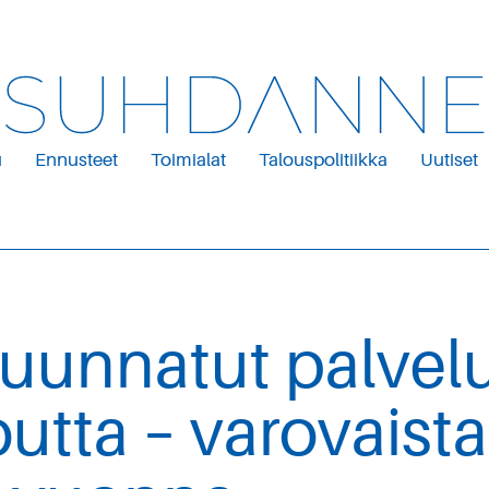
u
Ennusteet
Toimialat
Talouspolitiikka
Uutiset
 suunnatut palvel
utta – varovaist