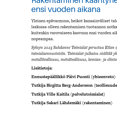
Rakentaminen kääntyne
ensi vuoden aikana
Yleinen epävarmuus, heikot kansainväliset ta
laskussa olleen rakentamisen tuotannon notk
kuitenkin varovaiseen kasvuun ensi vuoden aik
nopeampaa.
Syksyn 2023 Suhdanne Toimialat perustuu Etlan s
toimialaennusteisiin. Toimialat-julkaisu sisältää yks
metalliteollisuus, metsäteollisuus, kemian- ja elint
Lisätietoja:
Ennustepäällikkö Päivi Puonti (yhteenveto)
Tutkija Birgitta Berg-Andersson (
teollisuude
Tutkija Ville Kaitila (
palvelutoimialat)
Tutkija Sakari Lähdemäki (rakentaminen)