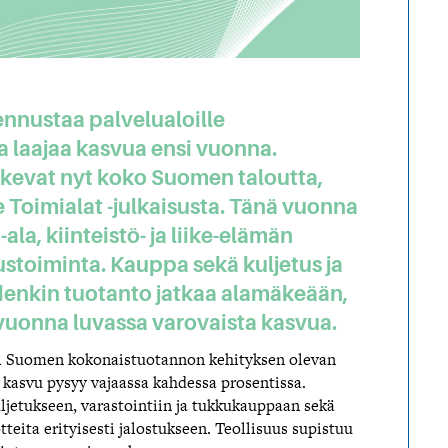
nnustaa palvelualoille
 laajaa kasvua ensi vuonna.
tukevat nyt koko Suomen taloutta,
 Toimialat -julkaisusta. Tänä vuonna
-ala, kiinteistö- ja liike-elämän
ustoiminta. Kauppa sekä kuljetus ja
udenkin tuotanto jatkaa alamäkeään,
vuonna luvassa varovaista kasvua.
oi Suomen kokonaistuotannon kehityksen olevan
 kasvu pysyy vajaassa kahdessa prosentissa.
ljetukseen, varastointiin ja tukkukauppaan sekä
tteita erityisesti jalostukseen. Teollisuus supistuu