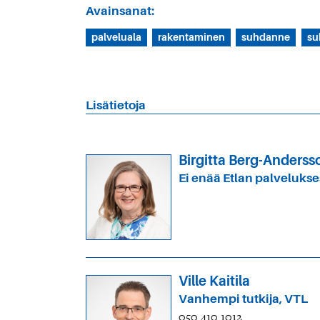
Avainsanat:
palveluala
rakentaminen
suhdanne
su
Lisätietoja
Birgitta Berg-Anderss
Ei enää Etlan palveluks
Ville Kaitila
Vanhempi tutkija, VTL
050 410 1012