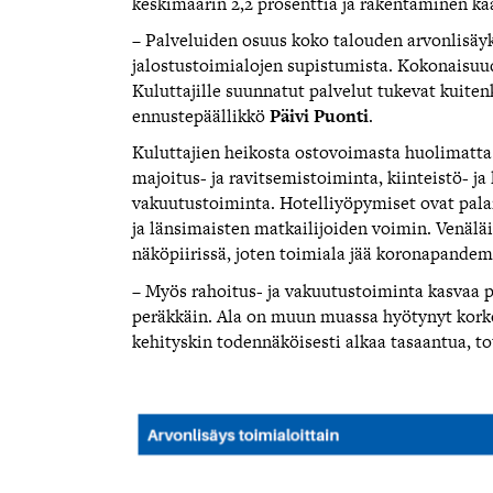
keskimäärin 2,2 prosenttia ja rakentaminen k
– Palveluiden osuus koko talouden arvonlisäyk
jalostustoimialojen supistumista. Kokonaisuud
Kuluttajille suunnatut palvelut tukevat kuite
ennustepäällikkö
Päivi Puonti
.
Kuluttajien heikosta ostovoimasta huolimatta 
majoitus- ja ravitsemistoiminta, kiinteistö- ja
vakuutustoiminta. Hotelliyöpymiset ovat pala
ja länsimaisten matkailijoiden voimin. Venäläi
näköpiirissä, joten toimiala jää koronapandem
– Myös rahoitus- ja vakuutustoiminta kasvaa p
peräkkäin. Ala on muun muassa hyötynyt korko
kehityskin todennäköisesti alkaa tasaantua, t