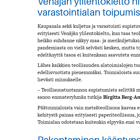
Venäjän ylilentokielto hi
varastointialan toipumis
Kaupanala sekä kuljetus ja varastointi supistu
erityisesti Venäjän ylilentokielto, kun taas t
heikko suhdanne näkyy maa- ja merikuljetuksis
pandemiasta on vielä selvästi kesken, mutta 
edeltänyttä tasoa ei kuitenkaan saavuteta en
Lähes kaikkien teollisuuden alatoimialojen tu
edellisvuotista pienemmäksi. Toimialoista suu
lievästi miinukselle.
– Teollisuustuotannon supistumista selittää
sanoo ennusteryhmän tutkija
Birgitta Berg-A
Päätoimialoista vain metsäteollisuus kasvaa 
kehitystä painaa erityisesti paperiteollisuus
Toimialan odotetaan kuitenkin elpyvän ensi v