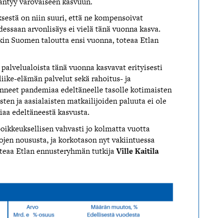
ääntyy varovaiseen kasvuun.
sestä on niin suuri, että ne kompensoivat
essaan arvonlisäys ei vielä tänä vuonna kasva.
nkin Suomen taloutta ensi vuonna, toteaa Etlan
palvelualoista tänä vuonna kasvavat erityisesti
 liike-elämän palvelut sekä rahoitus- ja
nneet pandemiaa edeltäneelle tasolle kotimaisten
sten ja aasialaisten matkailijoiden paluuta ei ole
iaa edeltäneestä kasvusta.
oikkeuksellisen vahvasti jo kolmatta vuotta
jen noususta, ja korkotason nyt vakiintuessa
oteaa Etlan ennusteryhmän tutkija
Ville Kaitila