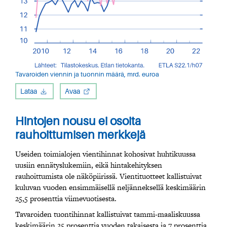
Tavaroiden viennin ja tuonnin määrä, mrd. euroa
Lataa
Avaa
Hintojen nousu ei osoita
rauhoittumisen merkkejä
Useiden toimialojen vientihinnat kohosivat huhtikuussa
uusiin ennätyslukemiin, eikä hintakehityksen
rauhoittumista ole näköpiirissä. Vientituotteet kallistuivat
kuluvan vuoden ensimmäisellä neljänneksellä keskimäärin
25,5 prosenttia viimevuotisesta.
Tavaroiden tuontihinnat kallistuivat tammi-maaliskuussa
keskimäärin 25 prosenttia vuoden takaisesta ja 7 prosenttia