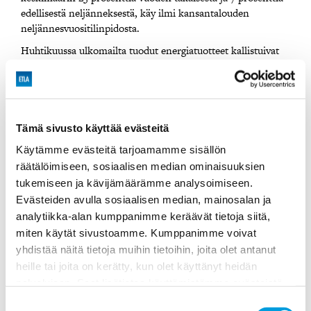
edellisestä neljänneksestä, käy ilmi kansantalouden
neljännesvuositilinpidosta.
Huhtikuussa ulkomailta tuodut energiatuotteet kallistuivat
Tilastokeskuksen tuontihintaindeksin mukaan jopa 104
prosenttia viimevuotisesta.
Mikä on Etlan Kuukausiraportti?
Tämä sivusto käyttää evästeitä
Kuukausiraportti täydentää Etlan Suhdanne-ennustetta.
Käytämme evästeitä tarjoamamme sisällön
Raportti tulkitsee ytimekkäästi tärkeimmät talousluvut sekä
räätälöimiseen, sosiaalisen median ominaisuuksien
kertoo kuukausittain päivitetyn talouden tilan ja
tukemiseen ja kävijämäärämme analysoimiseen.
lähikuukausien suunnan. Yhdeksän kertaa vuodessa
Evästeiden avulla sosiaalisen median, mainosalan ja
ilmestyvästä Kuukausiraportista saa nopeasti tiedon Suomen
analytiikka-alan kumppanimme keräävät tietoja siitä,
talouskehityksen muutoksista.
miten käytät sivustoamme. Kumppanimme voivat
Kuukausiraportti sisältää tiiviit arviot mm. kansainvälisestä
yhdistää näitä tietoja muihin tietoihin, joita olet antanut
talouskehityksestä, talouspolitiikasta, Suomen
heille tai joita on kerätty, kun olet käyttänyt heidän
ulkomaankaupasta ja tuotannosta toimialoittain. Mukana
palvelujaan. Saat lisätietoa käyttämistämme evästeistä
on myös kooste tunnetuimpien suomalaisten
osoitteessa
etla.fi/evastekaytannot
talousennustajien tuoreimmista ennusteista.
Suostumuksen