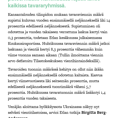
kaikissa tavararyhmissä.
Kansantalouden tilinpidon mukaan tavaraviennin määrä
supistui kuluvan vuoden ensimmäisellä neljänneksellä liki 14
prosenttia edellisestä neljänneksestä. Supistuminen oli
odotettua ja vuoden takaiseen verrattuna laskua kertyi vain
0,3 prosenttia, todetaan Etlan kesäkuussa julkaisemassa
Kuukausiraportissa. Huhtikuussa tavaraviennin määrä jatkoi
laskuaan ja vientiä kertyi 8,3 prosenttia vähemmän kuin
viime vuonna samaan aikaan (Tullin ilmoittama viennin
arvo deflatoitu Tilastokeskuksen vientihintaindeksillä).
Tavaroiden tuonnin määrässä kehitys on ollut niin ikään
ensimmäisellä neljänneksellä odotetun kaltaista. Kasvua
kertyi viimevuotisesta liki seitsemän prosenttia, mutta
edellisestä neljänneksestä tuontimäärä väheni 5,7
prosenttia. Huhtikuussa tavaratuonnin määrä lisääntyi 1,4
prosenttia vuoden takaisesta.
Venäjän aloittama hyökkäyssota Ukrainassa näkyy nyt
selvästi vientitilastoissa, arvioi Etlan tutkija
Birgitta Berg-