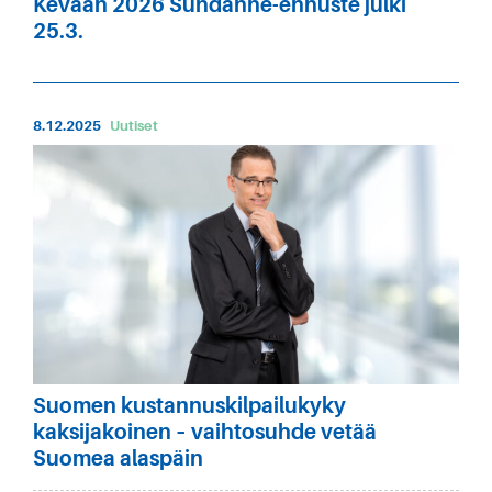
Kevään 2026 Suhdanne-ennuste julki
25.3.
8.12.2025
Uutiset
Suomen kustannuskilpailukyky
kaksijakoinen – vaihtosuhde vetää
Suomea alaspäin