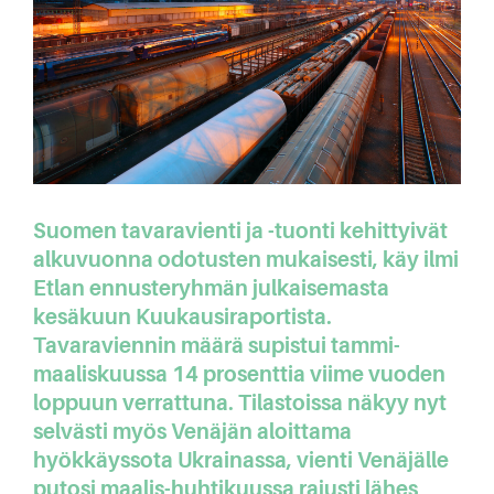
Suomen tavaravienti ja -tuonti kehittyivät
alkuvuonna odotusten mukaisesti, käy ilmi
Etlan ennusteryhmän julkaisemasta
kesäkuun Kuukausiraportista.
Tavaraviennin määrä supistui tammi-
maaliskuussa 14 prosenttia viime vuoden
loppuun verrattuna. Tilastoissa näkyy nyt
selvästi myös Venäjän aloittama
hyökkäyssota Ukrainassa, vienti Venäjälle
putosi maalis-huhtikuussa rajusti lähes