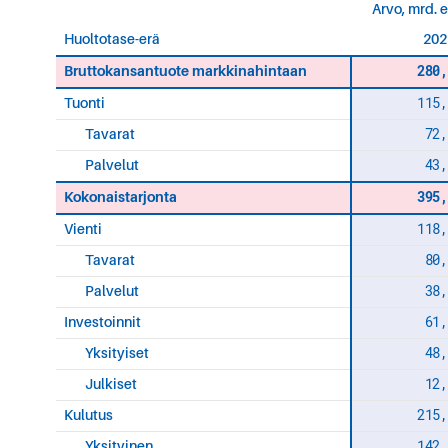
Arvo, mrd. 
Huoltotase-erä
202
280,
Bruttokansantuote markkinahintaan
115,
Tuonti
72,
Tavarat
43,
Palvelut
395,
Kokonaistarjonta
118,
Vienti
80,
Tavarat
38,
Palvelut
61,
Investoinnit
48,
Yksityiset
12,
Julkiset
215,
Kulutus
142,
Yksityinen