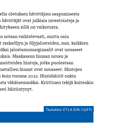
ella oletuksen hävittäjien saapumisesta
hävittäjät ovat julkisia investointeja ja
hitykseen sillä on vaikutusta.
 sotaan vaihtelevasti, mutta osin
t raakaöljyn ja öljyjalosteiden, mm. kaikkien
isäksi jalostamomarginaalit ovat nousseet
nuksia. Maakaasun hinnan nousu ja
noitteiden hintoja, jotka puolestaan
 metallien hinnat ovat nousseet. Hintojen
ta kuin vuonna 2022. Hintahäiriö onkin
sta vähäisemmäksi. Kriittinen tekijä kuitenkin
ti häiriintynyt.
Taulukko: ETLA S26.1/y01t