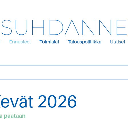
u
Ennusteet
Toimialat
Talouspolitiikka
Uutiset
evät 2026
aa päätään