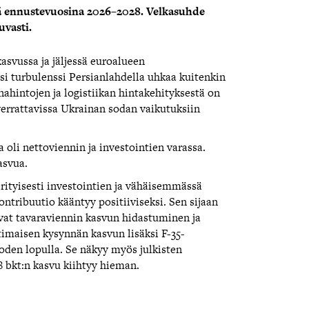
sinä ennustevuosina 2026–2028. Velkasuhde
uvasti.
svussa ja jäljessä euroalueen
si turbulenssi Persianlahdella uhkaa kuitenkin
hintojen ja logistiikan hintakehityksestä on
verrattavissa Ukrainan sodan vaikutuksiin
oli nettoviennin ja investointien varassa.
asvua.
rityisesti investointien ja vähäisemmässä
tribuutio kääntyy positiiviseksi. Sen sijaan
avat tavaraviennin kasvun hidastuminen ja
imaisen kysynnän kasvun lisäksi F-35-
den lopulla. Se näkyy myös julkisten
 bkt:n kasvu kiihtyy hieman.