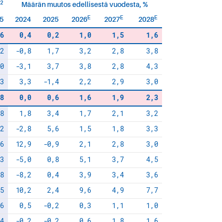
2
e
Määrän muutos edellisestä vuodesta, %
E
E
E
5
2024
2025
2026
2027
2028
6
0,4
0,2
1,0
1,5
1,6
2
-0,8
1,7
3,2
2,8
3,8
0
-3,1
3,7
3,8
2,8
4,3
3
3,3
-1,4
2,2
2,9
3,0
8
0,0
0,6
1,6
1,9
2,3
8
1,8
3,4
1,7
2,1
3,2
2
-2,8
5,6
1,5
1,8
3,3
6
12,9
-0,9
2,1
2,8
3,0
3
-5,0
0,8
5,1
3,7
4,5
8
-8,2
0,4
3,9
3,4
3,6
5
10,2
2,4
9,6
4,9
7,7
6
0,5
-0,2
0,3
1,1
1,0
4
-0,2
-0,2
0,6
1,8
1,6