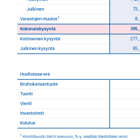
73,
Julkinen
1
0,
Varastojen muutos
395,
Kokonaiskysyntä
277,
Kotimainen kysyntä
85,
Julkinen kysyntä
Huoltotase-erä
Bruttokansantuote
Tuonti
Vienti
Investoinnit
Kulutus
1
Kontribuutio bkt:n kasvuun, %-y, sisältää tilastollisen eron.