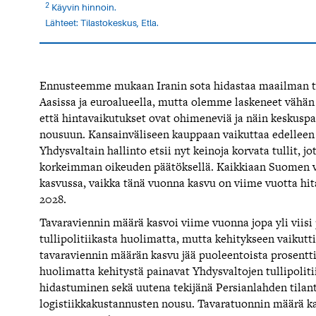
2
Käyvin hinnoin.
Lähteet: Tilastokeskus, Etla.
Ennusteemme mukaan Iranin sota hidastaa maailman ta
Aasissa ja euroalueella, mutta olemme laskeneet vähä
että hintavaikutukset ovat ohimeneviä ja näin keskuspan
nousuun. Kansainväliseen kauppaan vaikuttaa edelleen 
Yhdysvaltain hallinto etsii nyt keinoja korvata tullit,
korkeimman oikeuden päätöksellä. Kaikkiaan Suomen vi
kasvussa, vaikka tänä vuonna kasvu on viime vuotta hi
2028.
Tavaraviennin määrä kasvoi viime vuonna jopa yli viisi
tullipolitiikasta huolimatta, mutta kehitykseen vaikutt
tavaraviennin määrän kasvu jää puoleentoista prosentt
huolimatta kehitystä painavat Yhdysvaltojen tullipoli
hidastuminen sekä uutena tekijänä Persianlahden tila
logistiikkakustannusten nousu. Tavaratuonnin määrä k