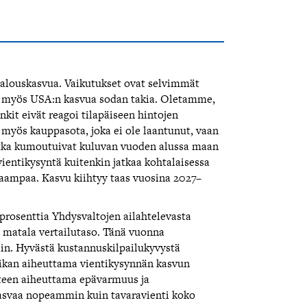
louskasvua. Vaikutukset ovat selvimmät
n myös USA:n kasvua sodan takia. Oletamme,
kit eivät reagoi tilapäiseen hintojen
myös kauppasota, joka ei ole laantunut, vaan
 jotka kumoutuivat kuluvan vuoden alussa maan
entikysyntä kuitenkin jatkaa kohtalaisessa
taampaa. Kasvu kiihtyy taas vuosina 2027–
 prosenttia Yhdysvaltojen ailahtelevasta
i matala vertailutaso. Tänä vuonna
iin. Hyvästä kustannuskilpailukyvystä
tiikan aiheuttama vientikysynnän kasvun
nteen aiheuttama epävarmuus ja
asvaa nopeammin kuin tavaravienti koko