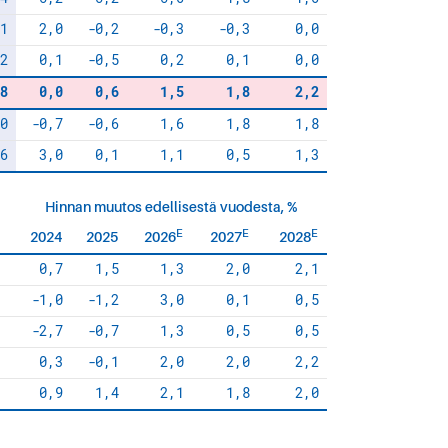
1
2,0
-0,2
-0,3
-0,3
0,0
2
0,1
-0,5
0,2
0,1
0,0
8
0,0
0,6
1,5
1,8
2,2
0
-0,7
-0,6
1,6
1,8
1,8
6
3,0
0,1
1,1
0,5
1,3
Hinnan muutos edellisestä vuodesta, %
E
E
E
2024
2025
2026
2027
2028
0,7
1,5
1,3
2,0
2,1
-1,0
-1,2
3,0
0,1
0,5
-2,7
-0,7
1,3
0,5
0,5
0,3
-0,1
2,0
2,0
2,2
0,9
1,4
2,1
1,8
2,0