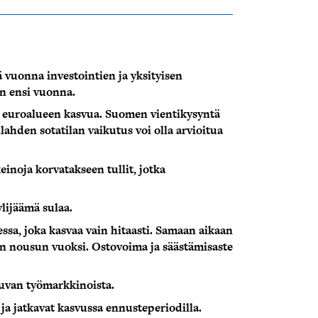
 vuonna investointien ja yksityisen
in ensi vuonna.
aa euroalueen kasvua. Suomen vientikysyntä
ahden sotatilan vaikutus voi olla arvioitua
einoja korvatakseen tullit, jotka
ylijäämä sulaa.
ssa, joka kasvaa vain hitaasti. Samaan aikaan
en nousun vuoksi. Ostovoima ja säästämisaste
kuvan työmarkkinoista.
ja jatkavat kasvussa ennusteperiodilla.