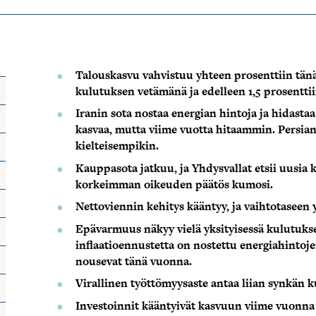
Talouskasvu vahvistuu yhteen prosenttiin tänä
kulutuksen vetämänä ja edelleen 1,5 prosentti
Iranin sota nostaa energian hintoja ja hidast
kasvaa, mutta viime vuotta hitaammin. Persianl
kielteisempikin.
Kauppasota jatkuu, ja Yhdysvallat etsii uusia k
korkeimman oikeuden päätös kumosi.
Nettoviennin kehitys kääntyy, ja vaihtotaseen 
Epävarmuus näkyy vielä yksityisessä kulutukse
inflaatioennustetta on nostettu energiahintoj
nousevat tänä vuonna.
Virallinen työttömyysaste antaa liian synkän 
Investoinnit kääntyivät kasvuun viime vuonna 