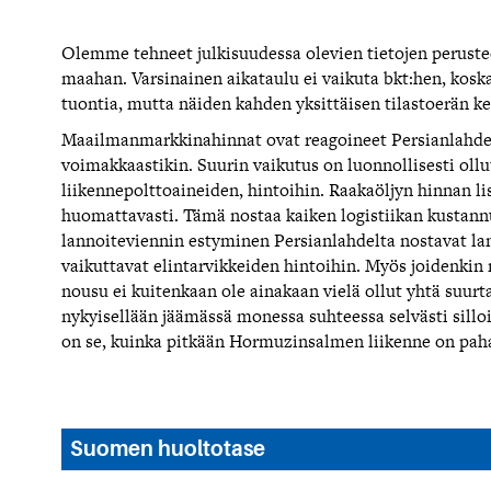
Olemme tehneet julkisuudessa olevien tietojen peruste
maahan. Varsinainen aikataulu ei vaikuta bkt:hen, koska 
tuontia, mutta näiden kahden yksittäisen tilastoerän ke
Maailmanmarkkinahinnat ovat reagoineet Persianlahden
voimakkaastikin. Suurin vaikutus on luonnollisesti ollu
liikennepolttoaineiden, hintoihin. Raakaöljyn hinnan l
huomattavasti. Tämä nostaa kaiken logistiikan kustan
lannoiteviennin estyminen Persianlahdelta nostavat lan
vaikuttavat elintarvikkeiden hintoihin. Myös joidenkin
nousu ei kuitenkaan ole ainakaan vielä ollut yhtä suur
nykyisellään jäämässä monessa suhteessa selvästi silloi
on se, kuinka pitkään Hormuzinsalmen liikenne on pahas
Suomen huoltotase