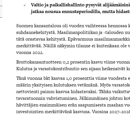
Valtio ja paikallishallinto pysyvät alijäämäi
jatkaa nousua ennusteperiodilla, mutta hidast
Suomen kansantalous oli vuoden vaihteessa hennossa ka
suhdannekehitystä. Maailmanpolitiikan ja -talouden uu
tätä orastavaa kehitystä. Epävarmuus maailmanmarkkina
merkittävää. Näillä näkymin tilanne ei kuitenkaan ole 
vuonna 2022.
Bruttokansantuotteen 0,2 prosentin kasvu viime vuonna 
Kulutus ja varastokontribuutio sen sijaan heikensivät k
Tänä vuonna bkt kasvaa 1,0 prosenttia viime vuodesta e
määrin yksityisen kulutuksen vetämänä. Myös varastokon
nettovienti painuu kasvua hidastavaksi. Tähän vaikutt
tavaratuonnin vahvistuminen. Jälkimmäinen johtuu kot
hävittäjien ensimmäisen erän saapumisesta maahan vuo
investointien merkittävänä kasvuna. Vuosina 2027–2028