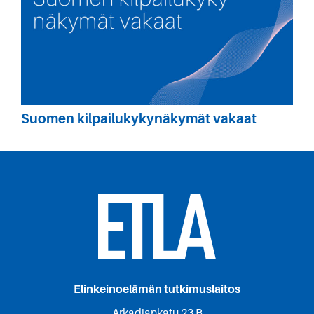
Suomen kilpailukykynäkymät vakaat
Elinkeinoelämän tutkimuslaitos
Arkadiankatu 23 B