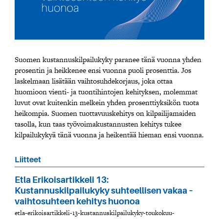
Suomen kustannuskilpailukyky paranee tänä vuonna yhden
prosentin ja heikkenee ensi vuonna puoli prosenttia. Jos
laskelmaan lisätään vaihtosuhdekorjaus, joka ottaa
huomioon vienti- ja tuontihintojen kehityksen, molemmat
luvut ovat kuitenkin melkein yhden prosenttiyksikön tuota
heikompia. Suomen tuottavuuskehitys on kilpailijamaiden
tasolla, kun taas työvoimakustannusten kehitys tukee
kilpailukykyä tänä vuonna ja heikentää hieman ensi vuonna.
Liitteet
Etla Erikoisartikkeli 13:
Kustannuskilpailukyky suhteellisen vakaa –
vaihtosuhteen kehitys huonoa
etla-erikoisartikkeli-13-kustannuskilpailukyky-toukokuu-