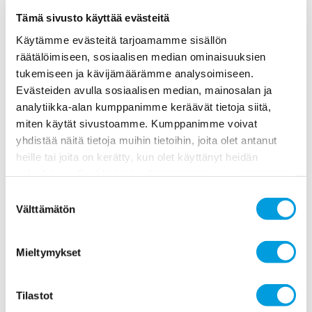
Tämä sivusto käyttää evästeitä
Edellinen
Käytämme evästeitä tarjoamamme sisällön
räätälöimiseen, sosiaalisen median ominaisuuksien
tukemiseen ja kävijämäärämme analysoimiseen.
Evästeiden avulla sosiaalisen median, mainosalan ja
7.5.2025
Erikoisartikkelit
Ville Kaitila
analytiikka-alan kumppanimme keräävät tietoja siitä,
miten käytät sivustoamme. Kumppanimme voivat
yhdistää näitä tietoja muihin tietoihin, joita olet antanut
heille tai joita on kerätty, kun olet käyttänyt heidän
palvelujaan. Saat lisätietoa käyttämistämme evästeistä
osoitteessa
etla.fi/evastekaytannot
Suostumuksen
Välttämätön
valinta
Mieltymykset
Suuri tullikärhämä: vienti- ja
tuotantoskenaarioita toimialoille
Tilastot