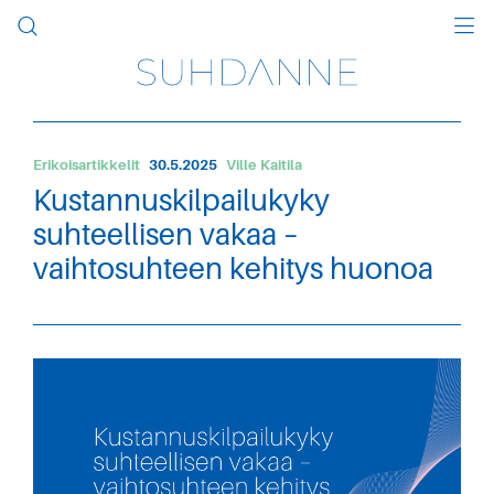
Erikoisartikkelit
30.5.2025
Ville Kaitila
Kustannuskilpailukyky
suhteellisen vakaa –
vaihtosuhteen kehitys huonoa