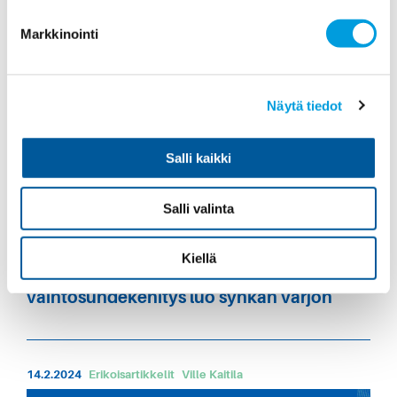
Markkinointi
25.11.2024
Erikoisartikkelit
Ville Kaitila
Näytä tiedot
Salli kaikki
Salli valinta
Kiellä
Kustannuskilpailukyky parantunut, mutta
vaihtosuhdekehitys luo synkän varjon
14.2.2024
Erikoisartikkelit
Ville Kaitila