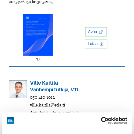
2025.pdf, 150 kt, 30.5.2025
Avaa
Lataa
PDF
Ville Kaitila
Vanhempi tutkija, VTL
050 410 1012
ville.kaitila@etla.fi
Artikkelit etla.fi-sivuilla
Artikkelit suhdanne.fi:ssä